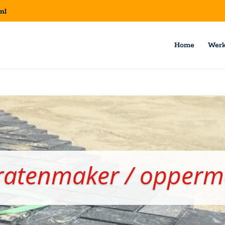
nl
Home
Wer
ratenmaker / opper