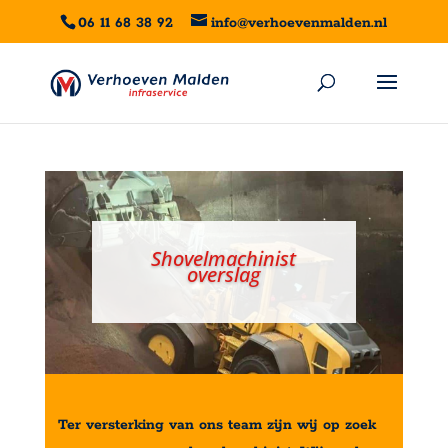
06 11 68 38 92
info@verhoevenmalden.nl
Shovelmachinist
overslag
Ter versterking van ons team zijn wij op zoek